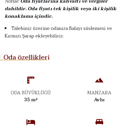
Notlar:
Oda fiyatlarına kahvaltı ve vergiler
dahildir. Oda fiyatı tek kişilik veya iki kişilik
konaklama içindir.
Talebiniz üzerine odanıza Balayı süslemesi ve
Kırmızı Şarap ekleyebiliriz.
Oda özellikleri
Oda özellikleri
ODA BÜYÜKLÜĞÜ
MANZARA
35 m²
Avlu